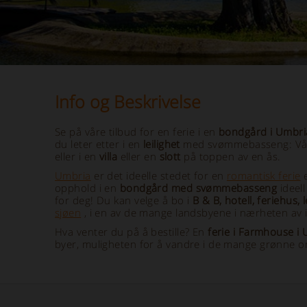
Info og Beskrivelse
Se på våre tilbud for en ferie i en
bondgård i Umbr
du leter etter i en
leilighet
med svømmebasseng: Våre l
eller i en
villa
eller en
slott
på toppen av en ås.
Umbria
er det ideelle stedet for en
romantisk ferie
e
opphold i en
bondgård med svømmebasseng
ideell
for deg! Du kan velge å bo i
B & B, hotell, feriehus
sjøen
, i en av de mange landsbyene i nærheten av 
Hva venter du på å bestille? En
ferie i Farmhouse 
byer, muligheten for å vandre i de mange grønne 