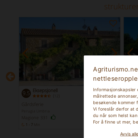
strukturer
Agriturismo.ne
nettleseropple
Informasjonskapsler 
Eksepsjonell
9.5
New e
(
)
målrettede annonser, 
12
besøkende kommer fra
Gårdsferie
Leilig
Vi foreslår derfor at
Perugia Umbria
Perug
du når som helst kan
Citta
Magione 331
For å finne ut mer, 
asser
1 - 7
Min
26
Sengeplasser
2 - 3
Avvis all