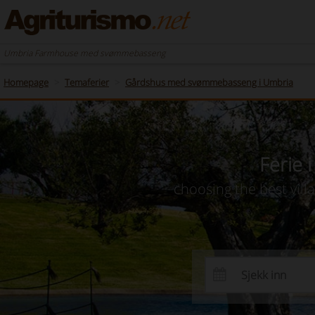
Umbria Farmhouse med svømmebasseng
Homepage
Temaferier
Gårdshus med svømmebasseng i Umbria
Ferie 
choosing the best vill