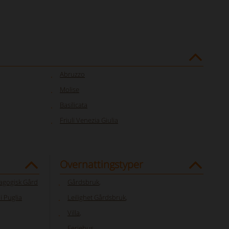
Abruzzo
Molise
Basilicata
Friuli Venezia Giulia
Overnattingstyper
agogisk Gård
Gårdsbruk
,
 Puglia
Leilighet Gårdsbruk
,
Villa
,
Feriehus
,