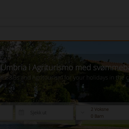
i Umbria i Agriturismo med svømme
as, B&Bs and Agritourism for your holidays in the 
2
Voksne
0
Barn