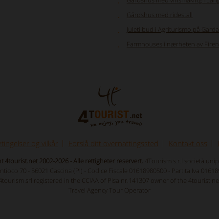
Gårdshus med vinsmaking i Lan
Gårdshus med ridestall
Juletilbud i Agriturismo på Gard
Farmhouses i nærheten av Fire
etingelser og vilkår
Forslå ditt overnattingssted
Kontakt oss
 4tourist.net 2002-2026 - Alle rettigheter reservert.
4Tourism s.r.l società uni
Antioco 70 - 56021 Cascina (PI) - Codice Fiscale 01618980500 - Partita Iva 0161
4tourism srl registered in the CCIAA of Pisa nr.141307 owner of the 4tourist.ne
Travel Agency Tour Operator