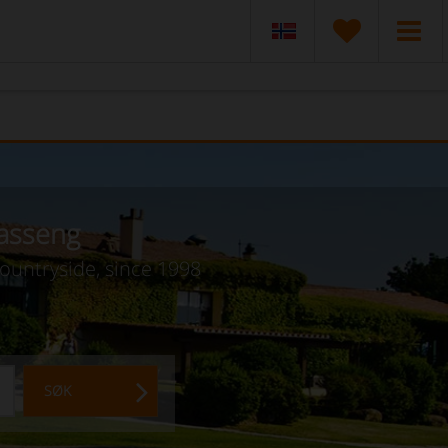
basseng
countryside, since 1998
SØK