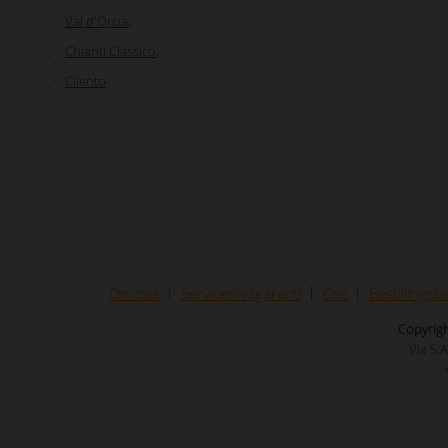
Val d'Orcia
,
Chianti Classico
,
Cilento
Om oss
Servicenivågaranti
Oss
Bestillingsb
Copyright
Via S.