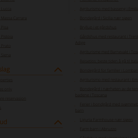
 Lucca
Agriturismo med basseng i Emil
 Massa Carrara
Bondegård i Sicilia nær sjøen
 Pisa
Bryllup i et gårdshus
Pistoia
Gårdshus med restaurant i Trent
Adige
 Prato
Agriturisme med Barnevakt i To
 Siena
Reisetips: beste tiden å gå til Itali
slag
Bondegård for familier i Lombar
Agriturismo med restaurant i E
perties
Bondegård i nærheten av de ter
s only
badene i Toscana
re reservasjon
Ferier i bondgård med svømmeb
s
barn
Liguria Farmhouse nær sjøen
bud
Farm barn i Abruzzo