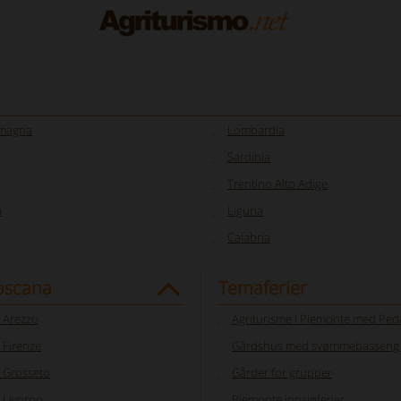
omagna
Lombardia
Sardinia
Trentino Alto Adige
a
Liguria
Calabria
Toscana
Temaferier
 Arezzo
Agriturisme i Piemonte med Ped
 Firenze
Gårdshus med svømmebasseng i
 Grosseto
Gårder for grupper
 Livorno
Piemonte innsjøferier