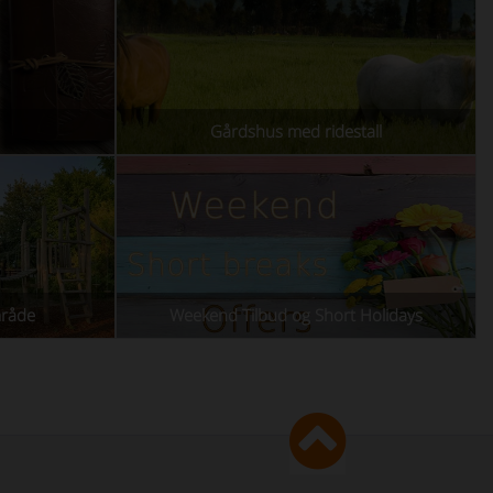
Gårdshus med ridestall
råde
Weekend Tilbud og Short Holidays