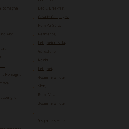
ia Romagna
Bed & Breakfast
,
Casa In Campagna
,
Rom På Gård
,
ino Alto
Residence
,
Leiligheter I Villa
,
scana
Gårdsferie
,
a
Relais
,
dia
Leilighet
,
milia Romagna
4-stjerners Hotell
,
miske
Slott
,
Rom I Villa
,
asseng for
3-stjerners Hotell
,
,
5-stjerners Hotell