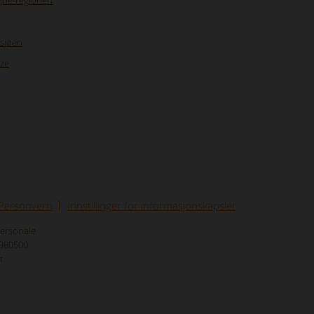
ghe-regionen
asjøen
nze
Personvern
Innstillinger for informasjonskapsler
personale
8980500
t