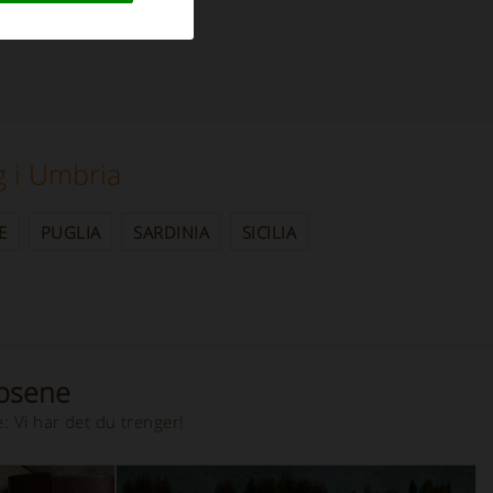
 i Umbria
E
PUGLIA
SARDINIA
SICILIA
ipsene
: Vi har det du trenger!