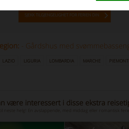
SJEKK TILGJENGELIGHET FOR FERIEN DIN
region:
- Gårdshus med svømmebasseng
LAZIO
LIGURIA
LOMBARDIA
MARCHE
PIEMONT
n være interessert i disse ekstra reiset
til neste helg! En avslappende, med middag eller romantisk ferie