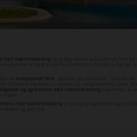
ia med svømmebasseng
og gi deg selv en avslappende ferie på
eiligheter er laget av gamle steinboder i midten av herlige la
ller en
avslappende ferie
, spesielt om sommeren. Spesielt når d
 for å komme seg bort fra varmen og unngå køene til sjøen. Bla
, leiligheter og agriturisme med svømmebasseng i
nærheten av d
innsjøen.
i Umbria med svømmebasseng
vil gi deg avslappende dager å til
områdene og god mat.