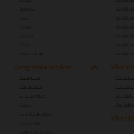
Grosseto
Gårdsbruk
Lucca
Gårdsbruk
Pistoia
Gårdsbruk
Livorno
Gårdsbruk 
Prato
Gårdsbruk
Massa Carrara
Gårdsbruk
Geografiske områder
Våre for
Garfagnana
,
Charm pro
Cinque Terre
,
Farmhouse
lago_maggiore
,
Umiddelba
Chianti
,
Best Seller
lago_di_trasimeno
,
Våre til
Crete senesi
,
Costa degli Etruschi
,