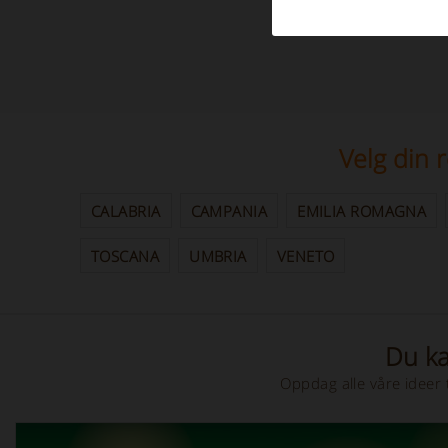
Velg din 
CALABRIA
CAMPANIA
EMILIA ROMAGNA
TOSCANA
UMBRIA
VENETO
Du ka
Oppdag alle våre ideer 