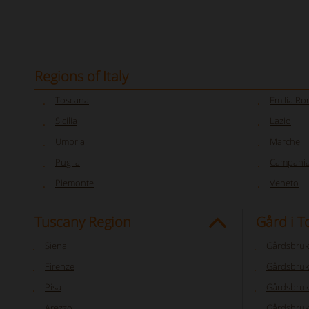
Regions of Italy
Toscana
Emilia R
Sicilia
Lazio
Umbria
Marche
Puglia
Campani
Piemonte
Veneto
Tuscany Region
Gård i 
Siena
Gårdsbruk
Firenze
Gårdsbruk
Pisa
Gårdsbruk
Arezzo
Gårdsbruk