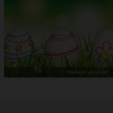
Påskeferier i gårdshuset