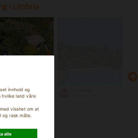
g i Umbria
sset innhold og
Fantastisk
8.6
(
)
 hvilke land våre
68
Leilighet gårdsbruk
, med visshet om at
Terni Umbria
l og rask måte.
San Venanzo 5482
21
Sengeplasser
2 - 7
Min
78
Senge
a alle