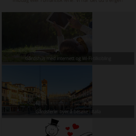
Gårdshus med internett og Wi-Fi-tilkobling
Gårdsferie: byer å besøke i Italia