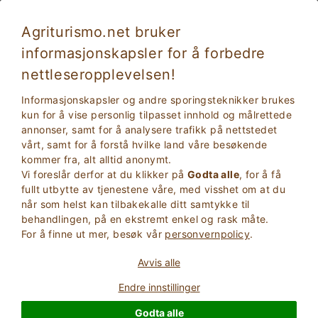
Agriturismo.net bruker
informasjonskapsler for å forbedre
nettleseropplevelsen!
Informasjonskapsler og andre sporingsteknikker brukes
kun for å vise personlig tilpasset innhold og målrettede
annonser, samt for å analysere trafikk på nettstedet
vårt, samt for å forstå hvilke land våre besøkende
kommer fra, alt alltid anonymt.
Vi foreslår derfor at du klikker på
Godta alle
, for å få
2
Voksne
fullt utbytte av tjenestene våre, med visshet om at du
SØK
0
Barn
når som helst kan tilbakekalle ditt samtykke til
behandlingen, på en ekstremt enkel og rask måte.
For å finne ut mer, besøk vår
personvernpolicy
.
Avvis alle
Homepage
Slott
Endre innstillinger
Godta alle