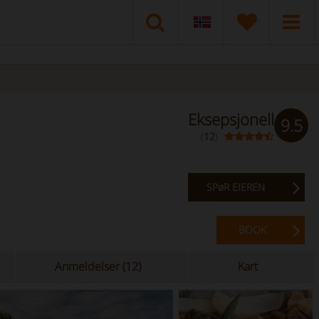
Eksepsjonell
9.5
(
12
)
SPøR EIEREN
BOOK
Anmeldelser (12)
Kart