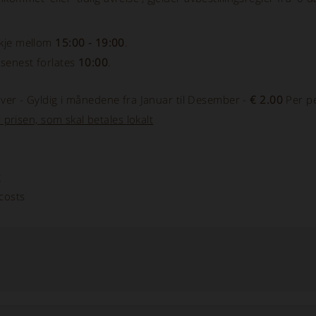
kje mellom
15:00 - 19:00
.
enest forlates
10:00
.
ver - Gyldig i månedene fra Januar til Desember -
€ 2.00
Per pe
i prisen, som skal betales lokalt
g
costs