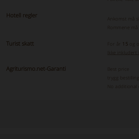
Hotell
regler
Ankomst må s
Rommene må s
Turist
skatt
For år
15
og o
Ikke inkludert 
Agriturismo.net-Garanti
Best price
trygg bestillin
No additional 