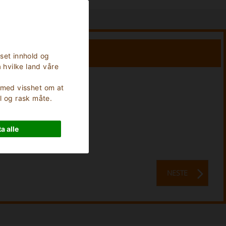
sset innhold og
 hvilke land våre
, med visshet om at
Ferievarighet:
0
Netter
l og rask måte.
a alle
NESTE