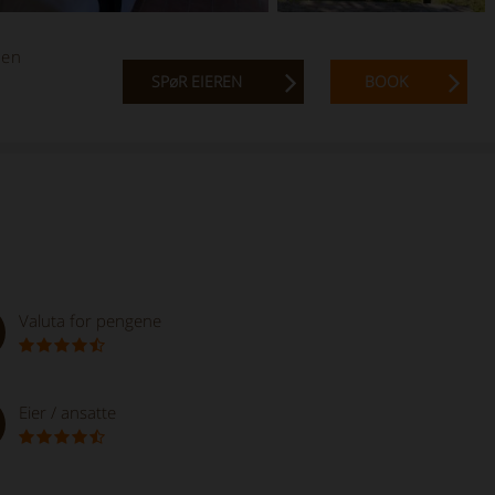
 en
SPøR EIEREN
BOOK
Valuta for pengene
Eier / ansatte