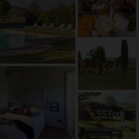
+
55
Foto