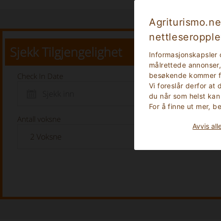
Agriturismo.ne
nettleseropple
Sjekk Tilgjengelighet
Informasjonskapsler 
målrettede annonser, 
Check In Date
besøkende kommer fra
Vi foreslår derfor at
du når som helst kan
For å finne ut mer, 
Antall voksne
Avvis all