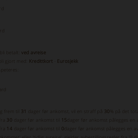
rd
rd
bli betalt:
ved avreise
bli gjort med:
Kredittkort
-
Eurosjekk
speteres:
ard
g frem til
31
dager før ankomst, vil en straff på
30
% på det tota
 fra
30
dager før ankomst til
15
dager før ankomst pålegges en 
 fra
14
dager før ankomst til
0
dager før ankomst pålegges en av
e ankommet' eller 'tidlig avreise', gjelder avbestillingsregler fra '