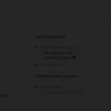
Teknologitjeneser
Wi-Fi Internett-tilgang
Ikke tilgjengelig i alle
overnattingssteder
Wi-Fi i alle rom
Valgfritt betalte tjenester
Halvpensjon
35.00 € per person per dag
teder