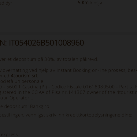
5 Km
Innsjø
ed dyr
 CIN: IT054026B501008960
ever et depositum på 30%. av totalen påkrevd.
av overnatting ved hjelp av Instant Booking on-line prosess, bes
, med
4tourism srl
.
società unipersonale
70 - 56021 Cascina (PI) - Codice Fiscale 01618980500 - Partit
gistered in the CCIAA of Pisa nr.141307 owner of the 4tourist.
Tour Operator ..
e depositum: Bankgiro
bestillingen, vennligst skriv inn kredittkortopplysningene dine:
 express