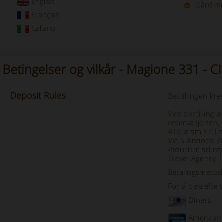
English
Gård m
Français
Italiano
Betingelser og vilkår - Magione 331 -
Deposit
Rules
Bestillingen kr
Ved bestilling 
reservasjonen
4Tourism s.r.l 
Via S.Antioco 
4tourism srl re
Travel Agency 
Betalingsmetod
For å bekrefte 
Diners
American