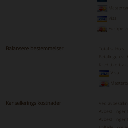
Masterca
Visa
Europeca
Balansere
bestemmelser
Total saldo vil 
Betalingen vil 
Kredittkort ak
Visa
Masterc
Kansellerings
kostnader
Ved avbestillin
Avbestillinger
Avbestillinger
I tilfelle 'ikk