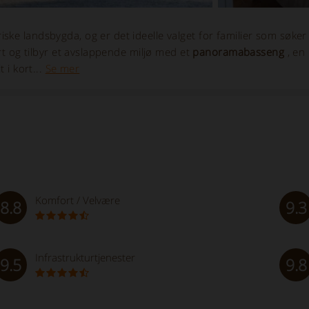
ske landsbygda, og er det ideelle valget for familier som søker
ert og tilbyr et avslappende miljø med et
panoramabasseng
, en
 i kort...
Se mer
Komfort / Velvære
8.8
9.3
Infrastrukturtjenester
9.5
9.8