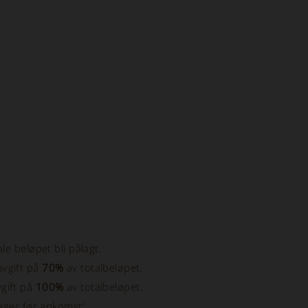
le beløpet bli pålagt.
avgift på
70%
av totalbeløpet.
gift på
100%
av totalbeløpet.
0 dager før ankomst'