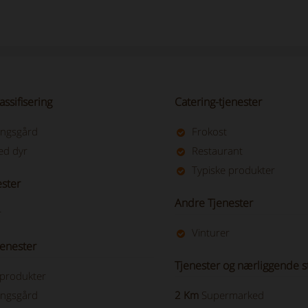
assifisering
Catering-tjenester
ngsgård
Frokost
ed dyr
Restaurant
Typiske produkter
ester
Andre Tjenester
r
Vinturer
jenester
Tjenester og nærliggende s
 produkter
ngsgård
2 Km
Supermarked