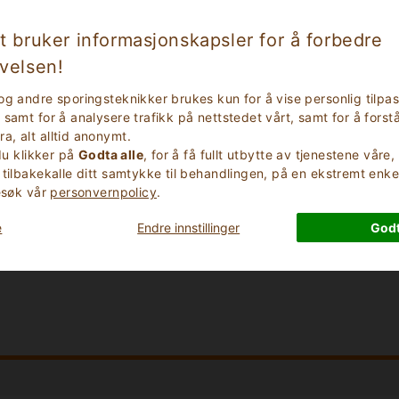
t bruker informasjonskapsler for å forbedre
velsen!
og andre sporingsteknikker brukes kun for å vise personlig tilpa
samt for å analysere trafikk på nettstedet vårt, samt for å forstå
, alt alltid anonymt.
Check Out Date
 du klikker på
Godta alle
, for å få fullt utbytte av tjenestene våre
 tilbakekalle ditt samtykke til behandlingen, på en ekstremt enke
besøk vår
personvernpolicy
.
Number of Children
e
Endre innstillinger
Godt