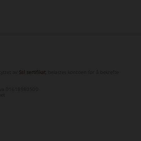
kyttet av
Ssl sertifikat
, belastes kontoen for å bekrefte
a Iva 01618980500
net