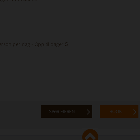
rson per dag - Opp til dager
5
SPøR EIEREN
BOOK