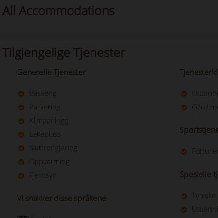
All Accommodations
Tilgjengelige Tjenester
Generelle Tjenester
Tjenesterkl
Basseng
Utdanni
Parkering
Gård m
Klimaanlegg
Sportstjen
Lekeplass
Sluttrengjøring
Fotture
Oppvarming
Spesielle t
Fjernsyn
Typiske
Vi snakker disse språkene
Utdanni