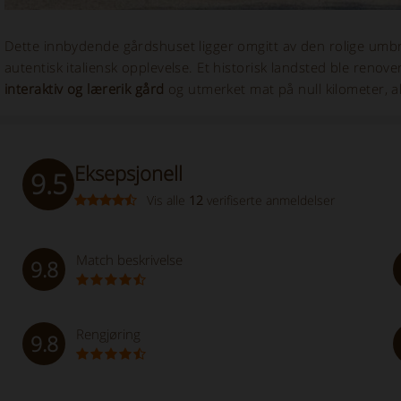
Dette innbydende gårdshuset ligger omgitt av den rolige umbri
autentisk italiensk opplevelse. Et historisk landsted ble renov
interaktiv og lærerik gård
og utmerket mat på null kilometer, alt
Eksepsjonell
9.5
Vis alle
12
verifiserte anmeldelser
Match beskrivelse
9.8
Rengjøring
9.8