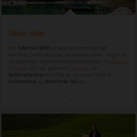
Gårder i fjellet
Det
italienske fjellet
er laget av stemningsfulle
landskap, nasjonalparker, beskyttede oaser, skoger rik
på vegetasjon og karakteristiske landsbyer. Fra
Veneto
til
Sicilia
, som går gjennom
Toscana
, har
fjellferiestedene
mye å by på og passer både til
sommerferie
og
vinterferier full
av...