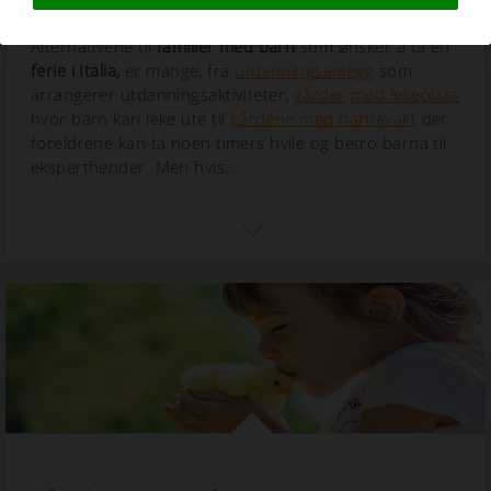
Alternativene til
familier med barn
som ønsker å ta en
ferie i Italia,
er mange, fra
utdanningsanlegg
som
arrangerer utdanningsaktiviteter,
gårder
med lekeplass
hvor barn kan leke ute til
gårdene med barnevakt
der
foreldrene kan ta noen timers hvile og betro barna til
eksperthender. Men hvis...