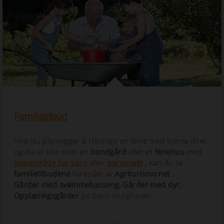
Familietilbud
Hvis du planlegger å tilbringe en ferie med barna dine,
og du er ute etter en
bondgård
eller et
feriehus
med
lekeområde for barn
eller
barnevakt
, kan du se
familietilbudene
foreslått av
Agriturismo.net
.
Gårder med svømmebasseng, Gårder med dyr,
Opplæringsgårder
gir barn muligheten...