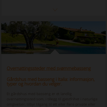
Overnattingssteder med svømmebasseng
Gårdshus med basseng i Italia: informasjon,
typer og hvordan du velger.
Et gårdshus med basseng er et landlig
overnattingssted som, i tillegg til gjestfrihet i naturlige
omgivelser, tilbyr tilgang til ett eller flere private eller