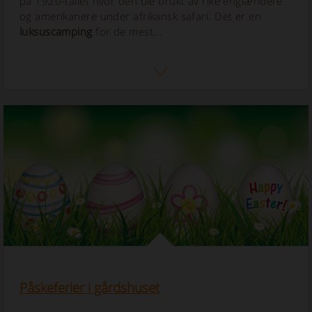
på 1920-tallet hvor den ble brukt av rike englændere
og amerikanere under afrikansk safari. Det er en
luksuscamping
for de mest...
Påskeferier i gårdshuset