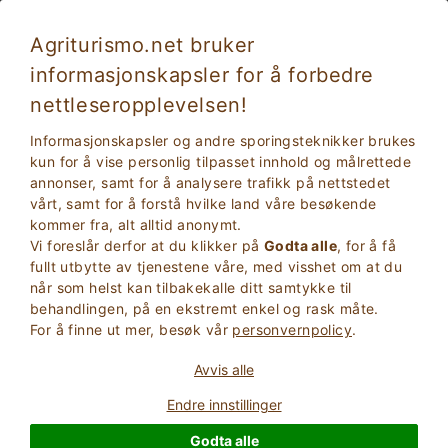
Agriturismo.net bruker
informasjonskapsler for å forbedre
Temaferier
nettleseropplevelsen!
Temaferier
er en liste over noen av de tematiske sidene
Informasjonskapsler og andre sporingsteknikker brukes
dedikert til en verden av ferier i kontakt med naturen.
kun for å vise personlig tilpasset innhold og målrettede
annonser, samt for å analysere trafikk på nettstedet
vårt, samt for å forstå hvilke land våre besøkende
kommer fra, alt alltid anonymt.
Vi foreslår derfor at du klikker på
Godta alle
, for å få
fullt utbytte av tjenestene våre, med visshet om at du
når som helst kan tilbakekalle ditt samtykke til
behandlingen, på en ekstremt enkel og rask måte.
For å finne ut mer, besøk vår
personvernpolicy
.
Avvis alle
Endre innstillinger
Ferie med barn: fornøyelsesparker
Godta alle