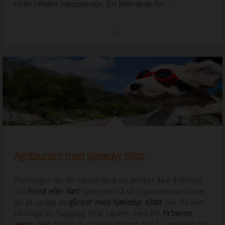
noen tilfeller hippoterapi. En lidenskap for...
Agritourism med kjæledyr tillatt
Planlegger du din neste ferie og ønsker ikke å forlate
din
hund eller katt
hjemme? På vår hjemmeside finner
du et utvalg av
gårder med kjæledyr tillatt
der du kan
tilbringe en hyggelig ferie i grønt med din
firbente
venn
. Her finner du passende rom for å være vert for