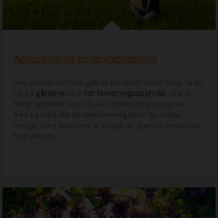
Agriturismo for forretningsopphold
Hvis jobben din ofte gjør at du reiser rundt Italia, ta en
titt på
gårdene
våre
for forretningsopphold
. Du vil
finne fasiliteter hvor du kan utføre dine oppgaver i
fred og med alle de bekvemmeligheter du måtte
trenge. Våre fasiliteter er omgitt av grønne omgivelser,
fortryllende...