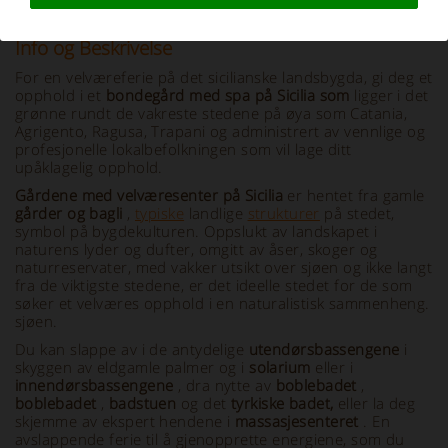
Info og Beskrivelse
For en velværeferie på det sicilianske landsbygda, gi deg et
opphold i et
bondegård med spa på Sicilia som
ligger i det
grønne rundt de vakreste stedene på øya som Catania,
Agrigento, Ragusa, Trapani og administrert av vennlige og
profesjonelle lokalbefolkningen som vil lage ditt
upåklagelig opphold.
Gårdene
med velværesenter på Sicilia
er hentet fra gamle
gårder og bagli
,
typiske
landlige
strukturer
på stedet,
symbol på bygdekulturen. Oppslukt av landskapet i
naturens lyder og dufter, omgitt av åser, skoger og
naturreservater, med vakker utsikt over sjøen og ikke langt
fra de viktigste stedene, er det ideelle stedet for de som
søker et velværes opphold i en naturalistisk sammenheng.
sjøen.
Du kan slappe av i de antydelige
utendørsbassengene
i
skyggen av eldgamle palmer og i
solarium
eller i
innendørsbassengene
, dra nytte av
boblebadet
,
boblebadet
,
badstuen
og det
tyrkiske badet,
eller la deg
skjemme av ekspert hendene i
massasjesenteret
. En
avslappende ferie til å gjenopprette energiene, som du