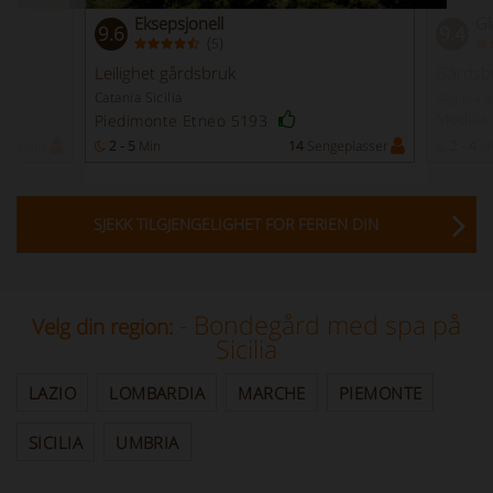
Eksepsjonell
Gl
9.6
9.4
(
)
5
Leilighet gårdsbruk
Gårdsb
Catania Sicilia
Ragusa Si
Modica
Piedimonte Etneo 5193
plasser
2 - 5
Min
14
Sengeplasser
2 - 4
M
SJEKK TILGJENGELIGHET FOR FERIEN DIN
- Bondegård med spa på
Velg din region:
Sicilia
LAZIO
LOMBARDIA
MARCHE
PIEMONTE
SICILIA
UMBRIA