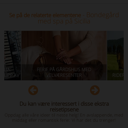
- Bondegård
Se på de relaterte elementene
med spa på Sicilia
FERIE PÅ GÅRDSHUS MED
 AV
VELVÆRESENTER
RIDEFERIE PÅ
Du kan være interessert i disse ekstra
reisetipsene
Oppdag alle våre ideer til neste helg! En avslappende, med
middag eller romantisk ferie: Vi har det du trenger!