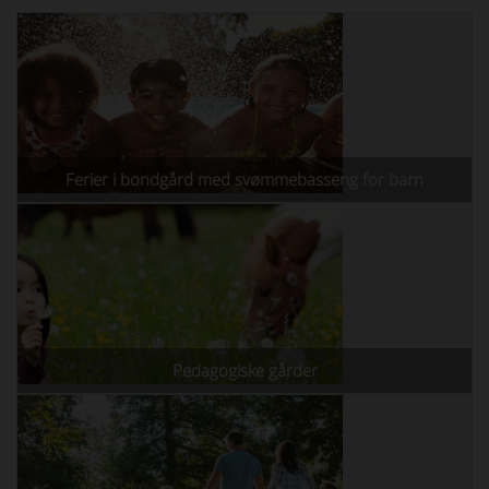
Ferier i bondgård med svømmebasseng for barn
Pedagogiske gårder