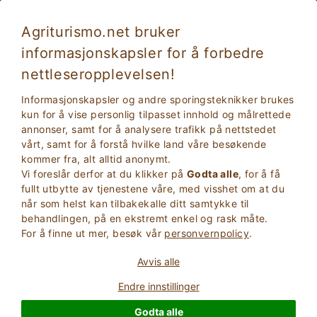
Agriturismo.net bruker
informasjonskapsler for å forbedre
nettleseropplevelsen!
Bondegård med spa på Sicilia
Informasjonskapsler og andre sporingsteknikker brukes
kun for å vise personlig tilpasset innhold og målrettede
annonser, samt for å analysere trafikk på nettstedet
vårt, samt for å forstå hvilke land våre besøkende
kommer fra, alt alltid anonymt.
Vi foreslår derfor at du klikker på
Godta alle
, for å få
fullt utbytte av tjenestene våre, med visshet om at du
når som helst kan tilbakekalle ditt samtykke til
behandlingen, på en ekstremt enkel og rask måte.
2
Voksne
For å finne ut mer, besøk vår
personvernpolicy
.
SØK
0
Barn
Avvis alle
Endre innstillinger
Godta alle