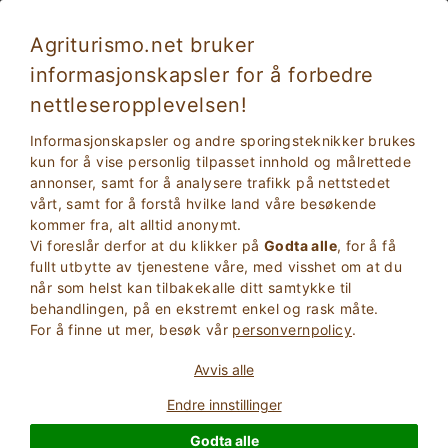
Agriturismo.net bruker
informasjonskapsler for å forbedre
nettleseropplevelsen!
Ferier med barn: Opplæringsgårder Puglia
Informasjonskapsler og andre sporingsteknikker brukes
kun for å vise personlig tilpasset innhold og målrettede
annonser, samt for å analysere trafikk på nettstedet
vårt, samt for å forstå hvilke land våre besøkende
kommer fra, alt alltid anonymt.
Vi foreslår derfor at du klikker på
Godta alle
, for å få
fullt utbytte av tjenestene våre, med visshet om at du
når som helst kan tilbakekalle ditt samtykke til
behandlingen, på en ekstremt enkel og rask måte.
2
Voksne
For å finne ut mer, besøk vår
personvernpolicy
.
SØK
0
Barn
Avvis alle
Endre innstillinger
Godta alle