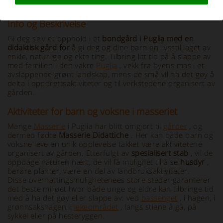
Info og Beskrivelse
Gi deg selv et opphold i et
bondgård i Puglia med en
didaktisk gård for
å gi deg og dine barn en livsstil laget av
enkle, naturlige og ekte ting. Tilbring litt tid på å slappe av
med familien i den vakre
Puglia
, vekk fra byens mas i et
avslappende grønt landskap, mens de små vil ha det gøy å
delta i oppdrettsaktiviteter og til verkstedene organisert av
gården.
Aktiviteter for barn og voksne i masseriet
Mange
Masserie
i Puglia har blitt omgjort til
gårder
, og
dermed fødte
Masserie Didattiche
. Her kan både barn og
voksne leve en unik opplevelse takket være aktivitetene
organisert av gården. Etterfulgt av
spesialisert stab
, vil de
oppdage naturen nært, de vil få mulighet til å se
husdyr
,
berøre planter, være en del av landbruksaktiviteter.
Disse overnattingsmulighetenees store steder garanterer
det beste miljøet hvor både unge og eldre kan tilbringe tid
med å ha det gøy eller slappe av: ved
bassenget
, i hagen, i
grønnsakshagen, i
lekeområdet
, langs stiene å gå, på
sykkel eller på hesteryggen.