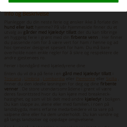
Info og Beskrivelse
Planlegger du din neste ferie og ønsker ikke å forlate din
hund eller katt
hjemme? På vår hjemmeside finner du et
utvalg av
gårder med kjæledyr tillatt
der du kan tilbringe
en hyggelig ferie i grønt med din
firbente venn
. Her finner
du passende rom for å være vert for ham / henne og ad
hoc-tjenester designet spesielt for ham. Du må bare
overholde noen enkle regler for å sikre og respektere de
andre gjestenees ro.
Ferier i bondgård med kjæledyrene dine
Enten du vil dra på ferie i en
gård med kjæledyr tillatt
i
Toscana
,
Umbria
,
Lombardia
eller
Piemonte
eller
Sicilia
,
finner du den ideelle løsningen for deg og dine
firbente
venner
. De store utendørsområdene i grønt vil være
deres favorittsted hvor du kan kjøre med breakneck-
hastighet, og som vil bli delt med andre
kjæledyr
i boligen.
Du kan slappe av, alene eller med familien, i roen på
landsbygda, mens erfarne medarbeidere vil ta vare på
valpene dine eller ha dem underholdt. Du kan vandre og
gå langs landsstier og oppdage omgivelsene.