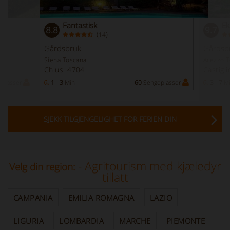
Fantastisk
Ek
8.8
9.7
(
)
14
Gårdsbruk
Gårdsb
Siena Toscana
Arezzo 
Chiusi 4704
Castigl
plasser
1 - 3
Min
60
Sengeplasser
3 - 7
M
SJEKK TILGJENGELIGHET FOR FERIEN DIN
- Agritourism med kjæledyr
Velg din region:
tillatt
CAMPANIA
EMILIA ROMAGNA
LAZIO
LIGURIA
LOMBARDIA
MARCHE
PIEMONTE