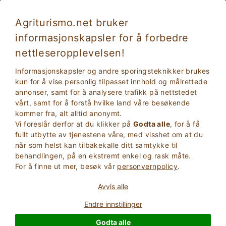
Agriturismo.net bruker
informasjonskapsler for å forbedre
nettleseropplevelsen!
Ferier i bondgård som godtar kjæledyr
Informasjonskapsler og andre sporingsteknikker brukes
kun for å vise personlig tilpasset innhold og målrettede
annonser, samt for å analysere trafikk på nettstedet
vårt, samt for å forstå hvilke land våre besøkende
kommer fra, alt alltid anonymt.
Vi foreslår derfor at du klikker på
Godta alle
, for å få
fullt utbytte av tjenestene våre, med visshet om at du
når som helst kan tilbakekalle ditt samtykke til
behandlingen, på en ekstremt enkel og rask måte.
2
Voksne
For å finne ut mer, besøk vår
personvernpolicy
.
SØK
0
Barn
Avvis alle
Endre innstillinger
Godta alle