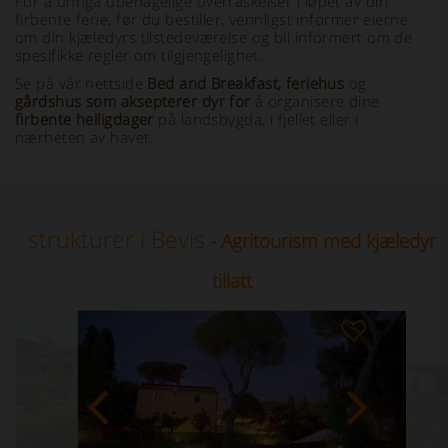
For å unngå ubehagelige overraskelser i løpet av din
firbente ferie, før du bestiller, vennligst informer eierne
om din kjæledyrs tilstedeværelse og bli informert om de
spesifikke regler om tilgjengelighet.
Se på vår nettside
Bed and Breakfast, feriehus
og
gårdshus som aksepterer dyr for
å organisere dine
firbente helligdager
på landsbygda, i fjellet eller i
nærheten av havet.
strukturer i Bevis
- Agritourism med kjæledyr
tillatt