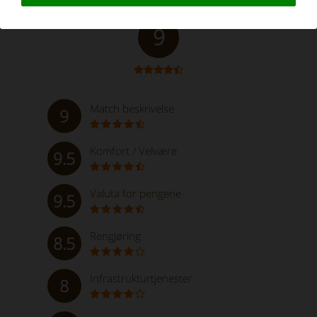
Glimrende
9
Match beskrivelse
9
Komfort / Velvære
9.5
Valuta for pengene
9.5
Rengjøring
8.5
Infrastrukturtjenester
8