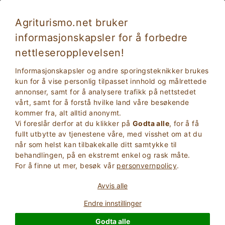
Agriturismo.net bruker
informasjonskapsler for å forbedre
Ceraso 3712
Glimrende
nettleseropplevelsen!
9
Feriehus
Informasjonskapsler og andre sporingsteknikker brukes
Salerno
, Ceraso
13
Sengeplasser
(Kart)
kun for å vise personlig tilpasset innhold og målrettede
annonser, samt for å analysere trafikk på nettstedet
vårt, samt for å forstå hvilke land våre besøkende
SPøR EIEREN
BOOK
kommer fra, alt alltid anonymt.
Vi foreslår derfor at du klikker på
Godta alle
, for å få
fullt utbytte av tjenestene våre, med visshet om at du
Mer Informasjon
når som helst kan tilbakekalle ditt samtykke til
behandlingen, på en ekstremt enkel og rask måte.
For å finne ut mer, besøk vår
personvernpolicy
.
4 Anmeldelser
Overnattingssted
Avvis alle
Endre innstillinger
Godta alle