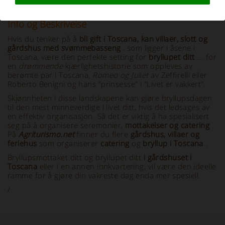
Info og Beskrivelse
Hvis du tenker på å
bli gift i Toscana, kan villaer, slott og
gårdshus med svømmebasseng
, som ligger i åsene i
Toscana, være den perfekte setting for
bryllupet ditt
... for
en
drømmende
kjærlighetshistorie som oppleves av
berømte par i Toscana,
Romeo og Juliet
av Zeffirelli eller
Roberto Benigni og hans "prinsesse" i "Livet er vakkert".
Skjønnheten i disse landskapene kan gjøre bryllupsdagen
til den mest minneverdige i livet ditt, hvis det ledsages av
en effektiv organisasjon. Så det er viktig å ha spesialisert
seg på å organisere seremonier,
mottakelser og catering
.
På
Agriturismo.net
finner du flere
gårdshus, villaer og
feriehus
som organiserer
catering
og
bryllup i Toscana
.
Bryllupsmottaket ditt og bryllupet ditt
i gårdshuset i
Toscana
eller i en annen innkvartering, vil være den ideelle
ramme for å gjøre din vakreste dag enda mer spesiell.
/