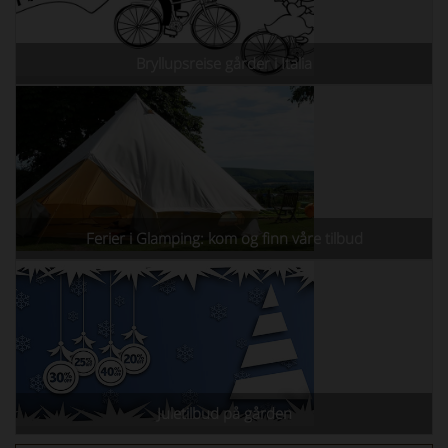
Bryllupsreise gårder i Italia
Ferier i Glamping: kom og finn våre tilbud
Juletilbud på gården