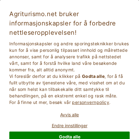
Agriturismo.net bruker
informasjonskapsler for å forbedre
nettleseropplevelsen!
Bryllup i gårdshuset i Toscana
Informasjonskapsler og andre sporingsteknikker brukes
kun for å vise personlig tilpasset innhold og målrettede
annonser, samt for å analysere trafikk på nettstedet
vårt, samt for å forstå hvilke land våre besøkende
kommer fra, alt alltid anonymt.
Vi foreslår derfor at du klikker på
Godta alle
, for å få
fullt utbytte av tjenestene våre, med visshet om at du
når som helst kan tilbakekalle ditt samtykke til
behandlingen, på en ekstremt enkel og rask måte.
2
Voksne
For å finne ut mer, besøk vår
personvernpolicy
.
SØK
0
Barn
Avvis alle
Endre innstillinger
Godta alle