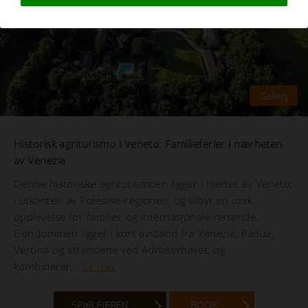
Historisk agriturismo i Veneto: Familieferier i nærheten
av Venezia
Denne historiske agriturismoen ligger i hjertet av Veneto,
i utkanten av Polesine-regionen, og tilbyr en unik
opplevelse for familier og internasjonale reisende.
Eiendommen ligger i kort avstand fra Venezia, Padua,
Verona og strendene ved Adriaterhavet, og
kombinerer...
Se mer
SPøR EIEREN
BOOK