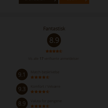
Fantastisk
8.9
Vis alle
17
verifiserte anmeldelser
Match beskrivelse
9.1
Komfort / Velvære
9.3
Valuta for pengene
8.9