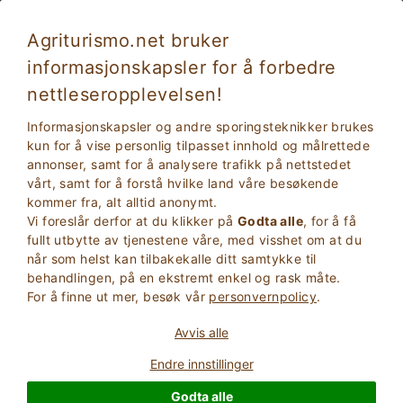
Agriturismo.net bruker
informasjonskapsler for å forbedre
San Martino di Venezze 110
Fantastisk
nettleseropplevelsen!
8.9
Gårdsferie
Informasjonskapsler og andre sporingsteknikker brukes
Rovigo
, San martino di venezze
(Kart)
kun for å vise personlig tilpasset innhold og målrettede
annonser, samt for å analysere trafikk på nettstedet
Umiddelbare Reservasjon
40
Sengeplasser
vårt, samt for å forstå hvilke land våre besøkende
kommer fra, alt alltid anonymt.
SPøR EIEREN
BOOK
Vi foreslår derfor at du klikker på
Godta alle
, for å få
fullt utbytte av tjenestene våre, med visshet om at du
når som helst kan tilbakekalle ditt samtykke til
behandlingen, på en ekstremt enkel og rask måte.
Mer Informasjon
For å finne ut mer, besøk vår
personvernpolicy
.
Avvis alle
Endre innstillinger
Godta alle