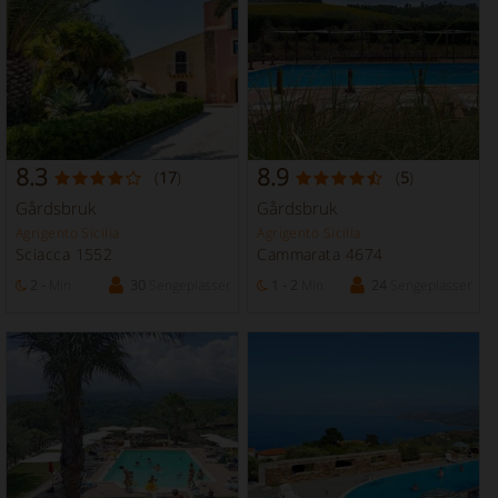
8.3
8.9
(
17
)
(
5
)
Gårdsbruk
Gårdsbruk
Agrigento Sicilia
Agrigento Sicilia
Sciacca 1552
Cammarata 4674
2 -
Min
30
Sengeplasser
1 - 2
Min
24
Sengeplasser