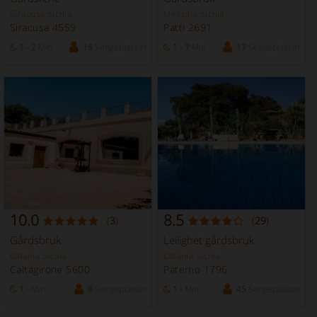
Siracusa Sicilia
Messina Sicilia
Siracusa 4559
Patti 2691
1 - 2
Min
18
Sengeplasser
1 - 7
Min
17
Sengeplasser
10.0
8.5
(
3
)
(
29
)
Gårdsbruk
Leilighet gårdsbruk
Catania Sicilia
Catania Sicilia
Caltagirone 5600
Paterno 1796
1 -
Min
8
Sengeplasser
1 -
Min
45
Sengeplasser