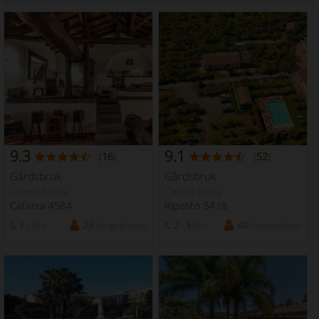
9.3
9.1
(
16
)
(
52
)
Gårdsbruk
Gårdsbruk
Catania Sicilia
Catania Sicilia
Catania 4584
Riposto 5418
1 -
Min
23
Sengeplasser
2 - 3
Min
40
Sengeplasser