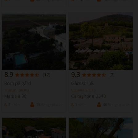
8.9
9.3
(
12
)
(
2
)
Rom på gård
Gårdsbruk
Trapani Sicilia
Catania Sicilia
Marsala 98
Caltagirone 3348
2 -
Min
15
Sengeplasser
1 -
Min
46
Sengeplasser