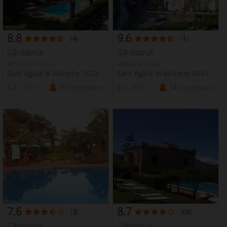
8.8
9.6
(
4
)
(
1
)
Gårdsbruk
Gårdsbruk
Messina Sicilia
Messina Sicilia
Sant'Agata di Militello 1653
Sant Agata di Militello 4561
1 - 7
Min
25
Sengeplasser
1 - 2
Min
14
Sengeplasser
7.6
8.7
(
3
)
(
66
)
Gårdsferie
Gårdsbruk