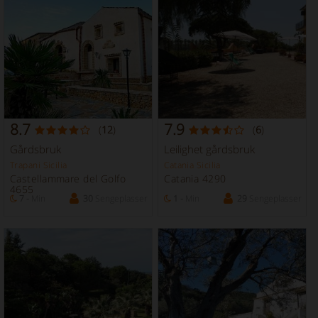
8.7
7.9
(
12
)
(
6
)
Gårdsbruk
Leilighet gårdsbruk
Trapani Sicilia
Catania Sicilia
Castellammare del Golfo
Catania 4290
4655
7 -
Min
30
Sengeplasser
1 -
Min
29
Sengeplasser