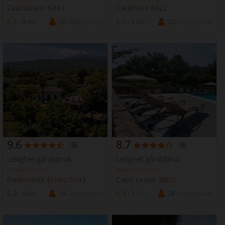
Calatabiano 5341
Carlentini 4622
1 - 3
Min
20
Sengeplasser
2 - 7
Min
23
Sengeplasser
9.6
8.7
(
5
)
(
6
)
Leilighet gårdsbruk
Leilighet gårdsbruk
Catania Sicilia
Messina Sicilia
Piedimonte Etneo 5193
Capri Leone 4805
2 - 5
Min
14
Sengeplasser
3 - 7
Min
28
Sengeplasser