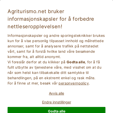
Agriturismo.net bruker
informasjonskapsler for å forbedre
nettleseropplevelsen!
Informasjonskapsler og andre sporingsteknikker brukes
kun for å vise personlig tilpasset innhold og målrettede
annonser, samt for å analysere trafikk på nettstedet
vårt, samt for å forstå hvilke land våre besøkende
kommer fra, alt alltid anonymt.
Vi foreslår derfor at du klikker på
Godta alle
, for å få
2
Voksne
fullt utbytte av tjenestene våre, med visshet om at du
SØK
0
Barn
når som helst kan tilbakekalle ditt samtykke til
behandlingen, på en ekstremt enkel og rask måte.
For å finne ut mer, besøk vår
personvernpolicy
.
Avvis alle
Homepage
Recommended Farmhouses
Sicilia
Endre innstillinger
Godta alle