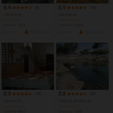
8.4
8.9
(
6
)
(
19
)
Gårdsferie
Gårdsbruk
Enna Sicilia
Palermo Sicilia
Nicosia 1374
Corleone 4006
1 -
Min
17
Sengeplasser
1 -
Min
13
Sengeplasser
8.9
8.8
(
19
)
(
37
)
Gårdsbruk
Leilighet gårdsbruk
Catania Sicilia
Siracusa Sicilia
Catania 4365
Siracusa 1080