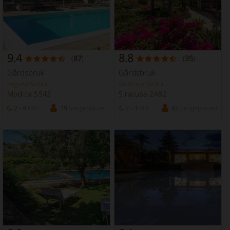
9.4
8.8
(
87
)
(
35
)
Gårdsbruk
Gårdsbruk
Ragusa Sicilia
Siracusa Sicilia
Modica 5542
Siracusa 2482
2 - 4
Min
19
Sengeplasser
2 - 3
Min
62
Sengeplasser