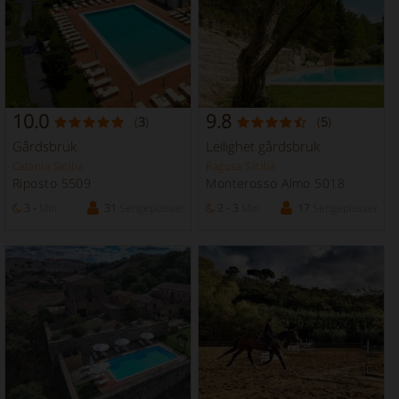
10.0
9.8
(
3
)
(
5
)
Gårdsbruk
Leilighet gårdsbruk
Catania Sicilia
Ragusa Sicilia
Riposto 5509
Monterosso Almo 5018
3 -
Min
31
Sengeplasser
2 - 3
Min
17
Sengeplasser