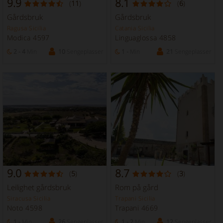
9.9
8.1
(
11
)
(
6
)
Gårdsbruk
Gårdsbruk
Ragusa Sicilia
Catania Sicilia
Modica 4597
Linguaglossa 4858
2 - 4
Min
10
Sengeplasser
1 -
Min
21
Sengeplasser
9.0
8.7
(
5
)
(
3
)
Leilighet gårdsbruk
Rom på gård
Siracusa Sicilia
Trapani Sicilia
Noto 4598
Trapani 4669
1 -
Min
26
Sengeplasser
1 - 2
Min
12
Sengeplasser