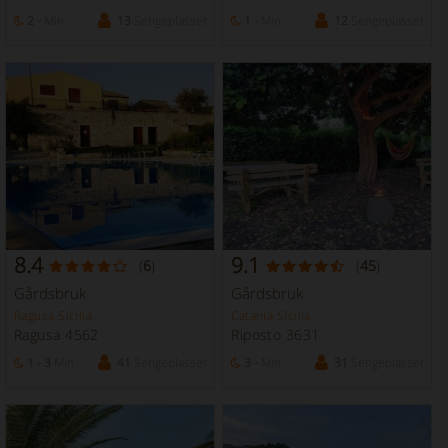
2 -
Min
13
Sengeplasser
1 -
Min
12
Sengeplasser
8.4
9.1
(
6
)
(
45
)
Gårdsbruk
Gårdsbruk
Ragusa Sicilia
Catania Sicilia
Ragusa 4562
Riposto 3631
1 - 3
Min
41
Sengeplasser
3 -
Min
31
Sengeplasser