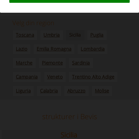
Sjarmerende Agritourism i Sicilia, med
svømmebasseng
Velg din region
Toscana
Umbria
Sicilia
Puglia
Lazio
Emilia Romagna
Lombardia
Marche
Piemonte
Sardinia
Campania
Veneto
Trentino Alto Adige
Liguria
Calabria
Abruzzo
Molise
strukturer i Bevis
Sicilia