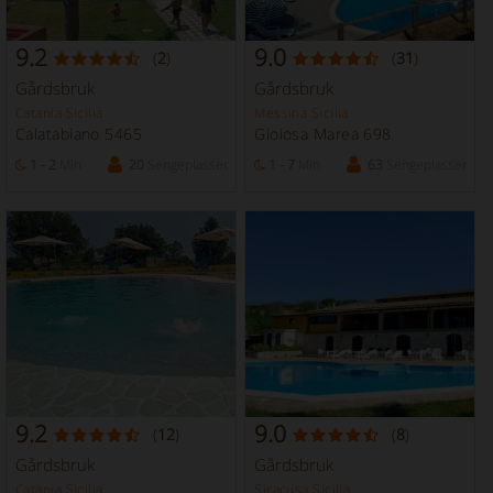
9.2
9.0
(
2
)
(
31
)
Gårdsbruk
Gårdsbruk
Catania Sicilia
Messina Sicilia
Calatabiano 5465
Gioiosa Marea 698
1 - 2
Min
20
Sengeplasser
1 - 7
Min
63
Sengeplasser
9.2
9.0
(
12
)
(
8
)
Gårdsbruk
Gårdsbruk
Catania Sicilia
Siracusa Sicilia