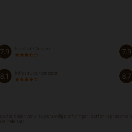
Komfort / Velvære
7.9
7.9
Infrastrukturtjenester
8.1
8.7
tedet beskriver sine personlige erfaringer, derfor representere
et hele tatt.