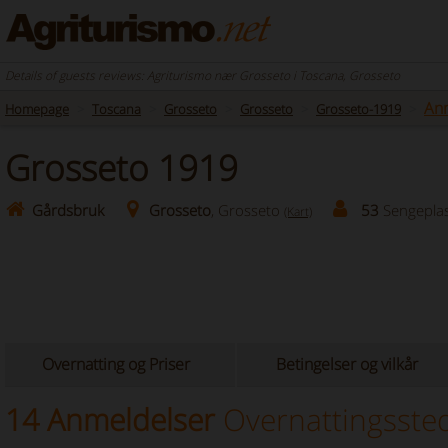
Details of guests reviews: Agriturismo nær Grosseto i Toscana, Grosseto
An
Homepage
Toscana
Grosseto
Grosseto
Grosseto-1919
Grosseto 1919
Gårdsbruk
Grosseto
, Grosseto
53
Sengepla
(Kart)
Overnatting og Priser
Betingelser og vilkår
14 Anmeldelser
Overnattingsste