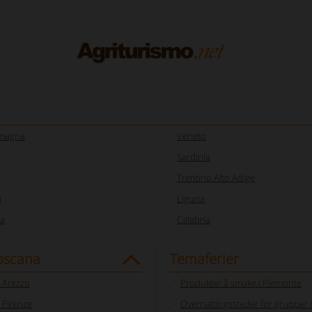
omagna
Veneto
Sardinia
Trentino Alto Adige
a
Liguria
a
Calabria
Toscana
Temaferier
 Arezzo
Produkter å smake i Piemonte
 Firenze
Overnattingssteder for grupper 