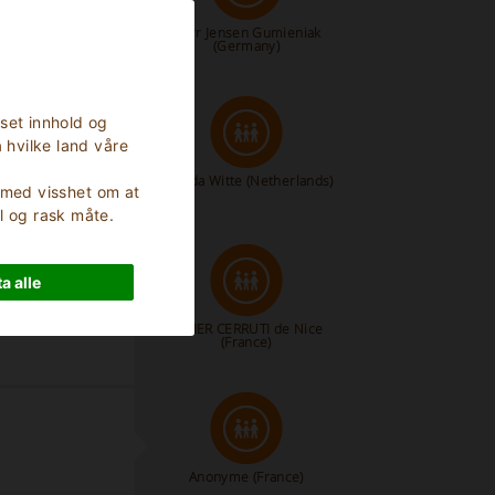
Herr Jensen Gumieniak
(Germany)
sset innhold og
 hvilke land våre
Jolanda Witte
(Netherlands)
, med visshet om at
l og rask måte.
a alle
XAVIER CERRUTI de Nice
(France)
Anonyme
(France)