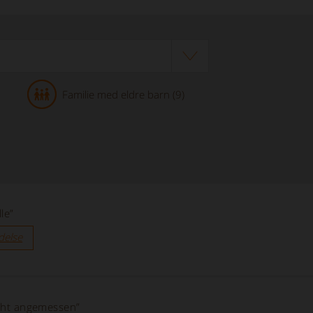
Familie med eldre barn (9)
le”
delse
icht angemessen”