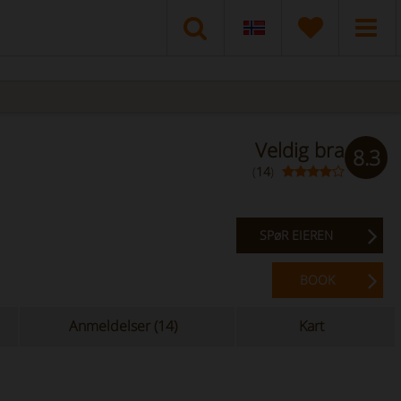
Veldig bra
8.3
(
14
)
SPøR EIEREN
BOOK
Anmeldelser (14)
Kart