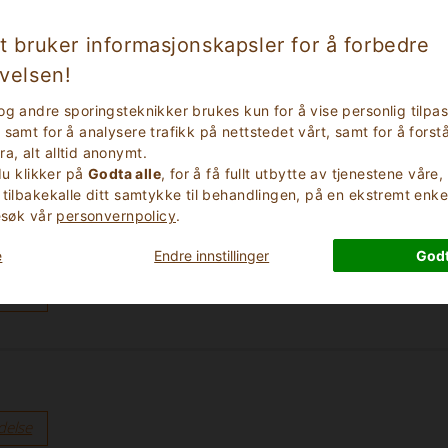
delse
t bruker informasjonskapsler for å forbedre
velsen!
og andre sporingsteknikker brukes kun for å vise personlig tilpa
”
samt for å analysere trafikk på nettstedet vårt, samt for å forstå
, alt alltid anonymt.
delse
 du klikker på
Godta alle
, for å få fullt utbytte av tjenestene våre
 tilbakekalle ditt samtykke til behandlingen, på en ekstremt enke
besøk vår
personvernpolicy
.
e
Endre innstillinger
Godt
e au milieu des oliviers”
delse
delse