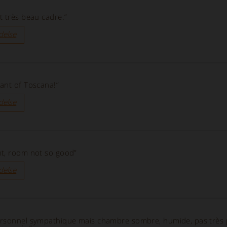
t très beau cadre.”
delse
ant of Toscana!”
delse
nt, room not so good”
delse
ersonnel sympathique mais chambre sombre, humide, pas très 