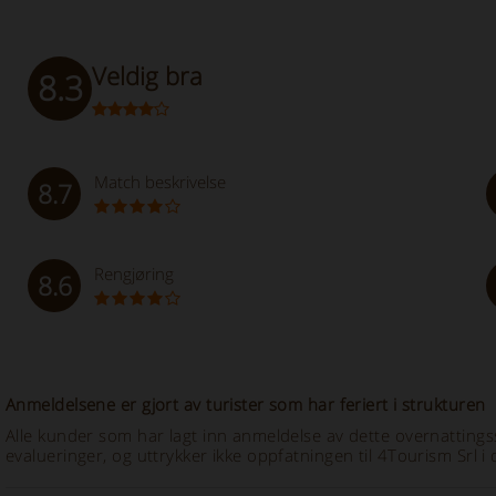
Veldig bra
8.3
Match beskrivelse
8.7
Rengjøring
8.6
Anmeldelsene er gjort av turister som har feriert i strukturen
Alle kunder som har lagt inn anmeldelse av dette overnattingss
evalueringer, og uttrykker ikke oppfatningen til 4Tourism Srl i d