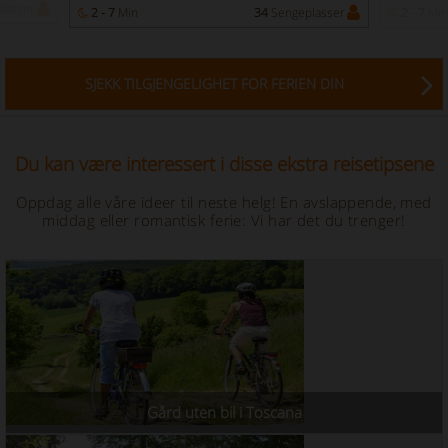
lasser
2 - 7
Min
34
Sengeplasser
2 - 7
Min
SJEKK TILGJENGELIGHET FOR FERIEN DIN
Du kan være interessert i disse ekstra reisetipsene
Oppdag alle våre ideer til neste helg! En avslappende, med
middag eller romantisk ferie: Vi har det du trenger!
Gård uten bil i Toscana