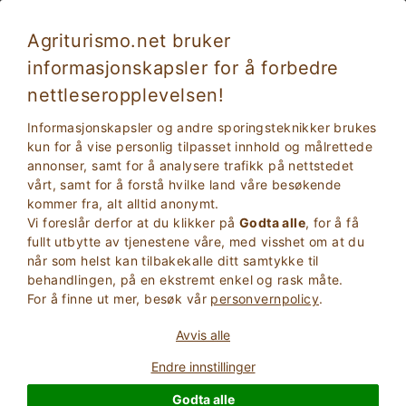
Agriturismo.net bruker
informasjonskapsler for å forbedre
nettleseropplevelsen!
Informasjonskapsler og andre sporingsteknikker brukes
kun for å vise personlig tilpasset innhold og målrettede
annonser, samt for å analysere trafikk på nettstedet
vårt, samt for å forstå hvilke land våre besøkende
kommer fra, alt alltid anonymt.
Vi foreslår derfor at du klikker på
Godta alle
, for å få
2
Voksne
fullt utbytte av tjenestene våre, med visshet om at du
SØK
0
Barn
når som helst kan tilbakekalle ditt samtykke til
behandlingen, på en ekstremt enkel og rask måte.
For å finne ut mer, besøk vår
personvernpolicy
.
Avvis alle
Homepage
Gårdsbruk
Toscana
Endre innstillinger
Godta alle