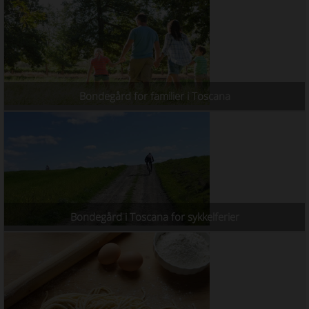
Bondegård for familier i Toscana
Bondegård i Toscana for sykkelferier