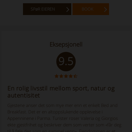
SPøR EIEREN
BOOK
Eksepsjonell
9.5
En rolig livsstil mellom sport, natur og
autentisitet
Gjestene anser det som mye mer enn et enkelt Bed and
Breakfast. Det er en altoppslukende opplevelse i
Appenninene i Parma. Turister roser Valeria og Giorgios
ekte gjestfrihet og beskriver dem som verter som «får deg
til å føle deg som en gammel venn». Eiendommen er et