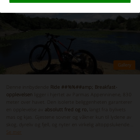
Denne innbydende
Ride ##%%##amp; Breakfast-
opplevelsen
ligger i hjertet av Parmas Appenninene, 830
meter over havet. Den isolerte beliggenheten garanterer
en opplevelse av
absolutt fred og ro,
langt fra bylivets
mas og kjas. Gjestene sovner og våkner kun til lydene av
skog, dyreliv og fjell, og nyter en virkelig altoppslukende...
Se mer