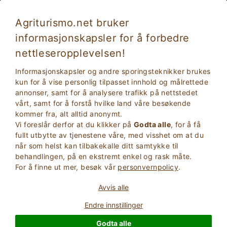
Agriturismo.net bruker
informasjonskapsler for å forbedre
Compiano 5316
Eksepsjonell
nettleseropplevelsen!
9.5
Bed & Breakfast
Informasjonskapsler og andre sporingsteknikker brukes
Parma
, Compiano
5
Sengeplasser
(Kart)
kun for å vise personlig tilpasset innhold og målrettede
annonser, samt for å analysere trafikk på nettstedet
vårt, samt for å forstå hvilke land våre besøkende
SPøR EIEREN
BOOK
kommer fra, alt alltid anonymt.
Vi foreslår derfor at du klikker på
Godta alle
, for å få
fullt utbytte av tjenestene våre, med visshet om at du
når som helst kan tilbakekalle ditt samtykke til
Mer Informasjon
behandlingen, på en ekstremt enkel og rask måte.
For å finne ut mer, besøk vår
personvernpolicy
.
Avvis alle
Endre innstillinger
Godta alle