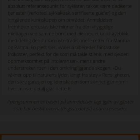
absolutt referansepunkt for syklister, takket være dedikerte
tjenester (verksted, sykkelvask, sertifiserte guider) og den
inngående kunnskapen om området. Anmeldelser
fremhever entusiastiske minner fra den «hyggelige
middagen ved samme bord med eierne», et unikt øyeblikk
med deling der du kan nyte tradisjonelle retter fra Mantua
og Parma. En gjest sier: «Valeria tilbereder fantastiske
frokoster, perfekt for de som må takle stiene, med sjelden
oppmerksomhet på intoleranser», mens andre
understreker roen i den omkringliggende skogen: «Du
våkner opp til naturens lyder, langt fra støy.» Rensligheten,
den sikre garasjen og lidenskapen som skinner gjennom i
hver minste detalj gjør dette R
Poengsummen er basert på anmeldelser lagt igjen av gjester
som har bestilt overnattingsstedet på andre reisesider