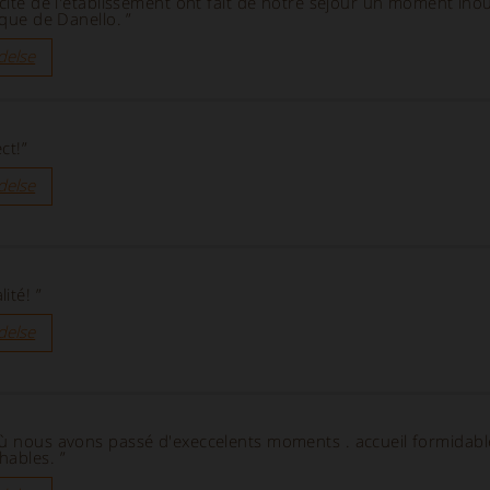
icité de l'établissement ont fait de notre séjour un moment inou
ique de Danello. ”
delse
ct!”
delse
ité! ”
delse
où nous avons passé d'execcelents moments . accueil formidabl
hables. ”