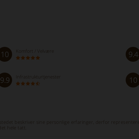
Komfort / Velvære
10
9.4
Infrastrukturtjenester
9.9
10
tedet beskriver sine personlige erfaringer, derfor representere
et hele tatt.