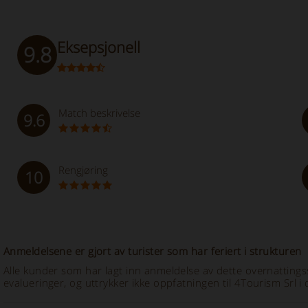
Eksepsjonell
9.8
Match beskrivelse
9.6
Rengjøring
10
Anmeldelsene er gjort av turister som har feriert i strukturen
Alle kunder som har lagt inn anmeldelse av dette overnattingss
evalueringer, og uttrykker ikke oppfatningen til 4Tourism Srl i d