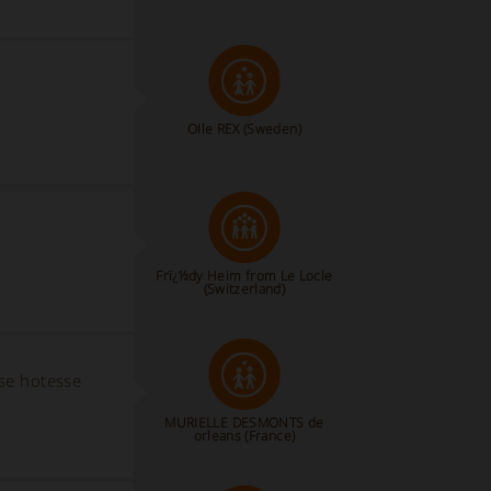
Olle REX
(Sweden)
Frï¿½dy Heim from Le Locle
(Switzerland)
use hotesse
MURIELLE DESMONTS de
orleans (France)