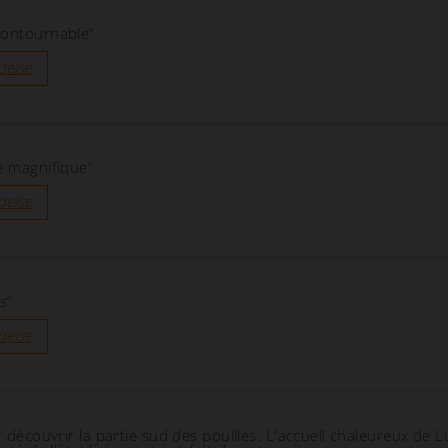
contournable”
delse
e magnifique”
delse
s”
delse
r découvrir la partie sud des pouilles. L'accueil chaleureux de L