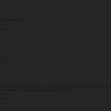
ood breakfast”
delse
delse
 excellente sejour trop court chez Luciana qui est une delicie
ns oublié les delicieux plat de son chef !”
delse