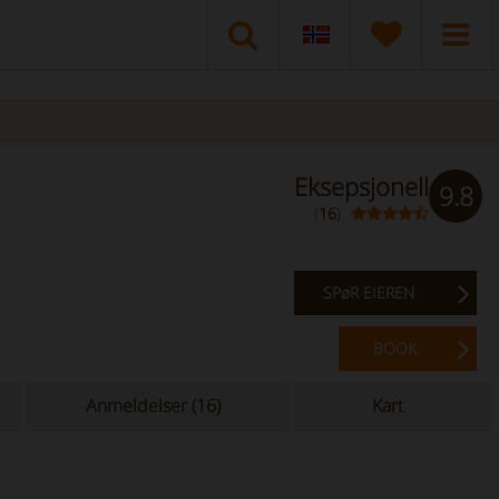
Eksepsjonell
9.8
(
16
)
SPøR EIEREN
BOOK
Anmeldelser (16)
Kart