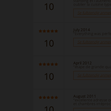
standing et l'authent
10
oublier la cuisine typ
Se fullstendig anmel
July 2014
“Everything was perfe
10
Se fullstendig anmel
April 2012
“étape de grande qual
10
Se fullstendig anmel
August 2011
“excellente adresse 
et chambres irréproc
10