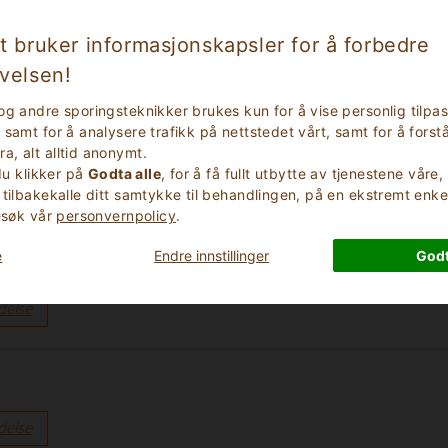
delse
t bruker informasjonskapsler for å forbedre
velsen!
og andre sporingsteknikker brukes kun for å vise personlig tilpa
e gestione col cuore”
samt for å analysere trafikk på nettstedet vårt, samt for å forstå
, alt alltid anonymt.
delse
 du klikker på
Godta alle
, for å få fullt utbytte av tjenestene våre
 tilbakekalle ditt samtykke til behandlingen, på en ekstremt enke
besøk vår
personvernpolicy
.
e
Endre innstillinger
Godt
e, schoon en mooi en een heerlijk ontbijt. We hadden het zwem
delse
delse