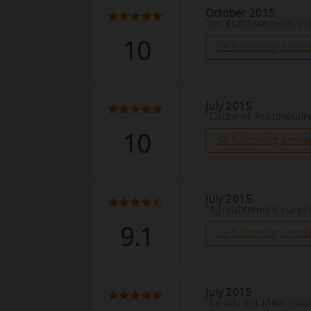
October 2015
“un établissement in
10
Se fullstendig anmel
July 2015
“Cadre et Propriétair
10
Se fullstendig anmel
July 2015
“Agreablement surpri
9.1
Se fullstendig anmel
July 2015
“Le lieu est idéal pou