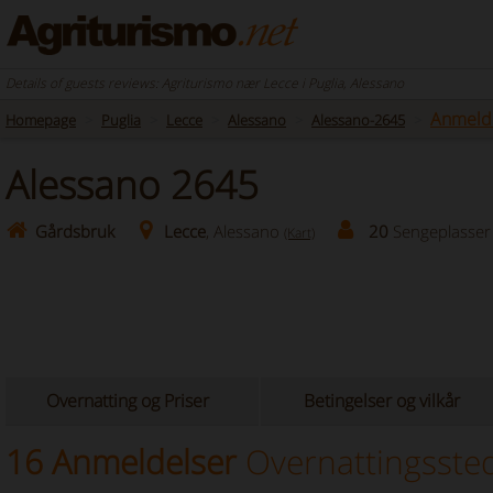
Details of guests reviews: Agriturismo nær Lecce i Puglia, Alessano
Anmeld
Homepage
Puglia
Lecce
Alessano
Alessano-2645
Alessano 2645
Gårdsbruk
Lecce
, Alessano
20
Sengeplasser
(Kart)
Overnatting og Priser
Betingelser og vilkår
16 Anmeldelser
Overnattingsste