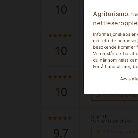
10
Se fullstendig anmel
Agriturismo.ne
nettleseropple
September 2022
Informasjonskapsler 
“Bellissima struttura 
målrettede annonser, 
10
besøkende kommer fra
Se fullstendig anmel
Vi foreslår derfor at
du når som helst kan
For å finne ut mer, 
August 2022
Avvis all
“Fantastische locati
voor ons alleen!!!”
10
Se fullstendig anmel
July 2022
“Un arrêt de choix”
9.7
Se fullstendig anmel