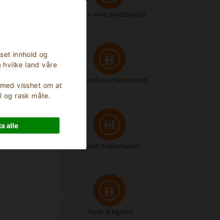
Pierre-Yves
(Switzerland)
sset innhold og
 hvilke land våre
Massimiliano
(Switzerland)
, med visshet om at
l og rask måte.
a alle
bad meestal
Lisette
(Netherlands)
Axelle
(Belgium)